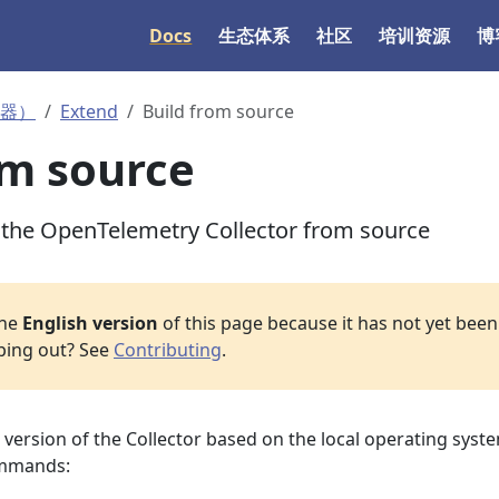
Docs
生态体系
社区
培训资源
博
收集器）
Extend
Build from source
om source
 the OpenTelemetry Collector from source
the
English version
of this page because it has not yet been 
lping out? See
Contributing
.
t version of the Collector based on the local operating syst
ommands: