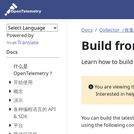
Docs
Collector（
Powered by
Build fr
Translate
Docs
Learn how to build
什么是
OpenTelemetry？
开始使用
You are viewing 
概念
Interested in he
演示
各种编程语言的 API
& SDK
You can build the lates
using the following c
平台