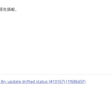
原生插桩。
18n: update drifted status (#10167) (1f686d5f)