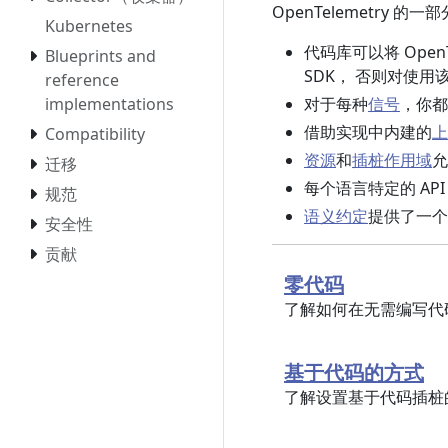
OpenTelemetry 的一
Kubernetes
代码库可以将 OpenT
Blueprints and
SDK， 否则对使
reference
对于每种
信号
，你都
implementations
借助实现中内建的
上
Compatibility
资源
和
插桩作用域
允
迁移
每个语言特定的 API
规范
语义约定
提供了一个
安全性
贡献
零代码
了解如何在无需编写代
基于代码的方式
了解设置基于代码插桩