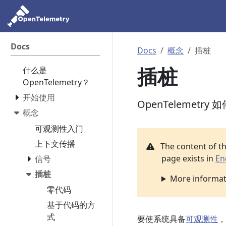
Docs
Docs
概念
插桩
插桩
什么是
OpenTelemetry？
开始使用
OpenTelemetry
概念
可观测性入门
上下文传播
The content of t
page exists in
En
信号
插桩
More informati
零代码
基于代码的方
式
要使系统具备
可观测性
，