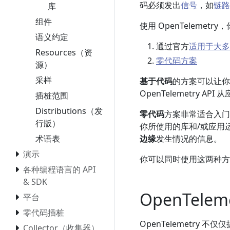
码必须发出
信号
，如
链路
库
组件
使用 OpenTeleme
语义约定
通过官方
适用于大多数
Resources（资
零代码方案
源）
采样
基于代码
的方案可以让你
OpenTelemetry
插桩范围
Distributions（发
零代码
方案非常适合入门
行版）
你所使用的库和/或应用
边缘
发生情况的信息。
术语表
演示
你可以同时使用这两种方
各种编程语言的 API
& SDK
OpenTele
平台
零代码插桩
OpenTelemetry
Collector（收集器）