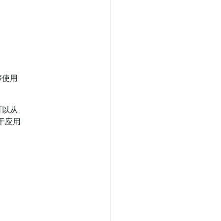
够使用
。
可以从
于应用