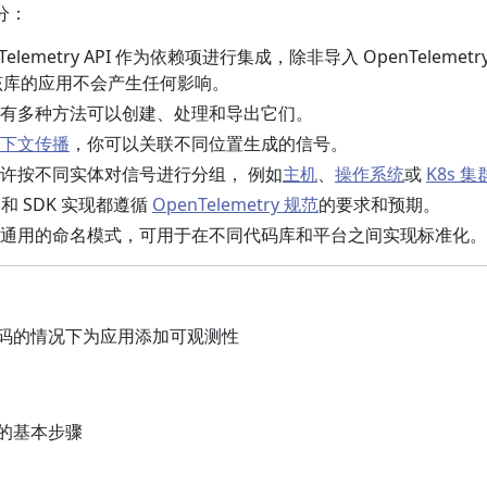
部分：
elemetry API 作为依赖项进行集成，除非导入 OpenTelemetr
用该库的应用不会产生任何影响。
有多种方法可以创建、处理和导出它们。
下文传播
，你可以关联不同位置生成的信号。
许按不同实体对信号进行分组， 例如
主机
、
操作系统
或
K8s 集
 和 SDK 实现都遵循
OpenTelemetry 规范
的要求和预期。
通用的命名模式，可用于在不同代码库和平台之间实现标准化。
码的情况下为应用添加可观测性
的基本步骤