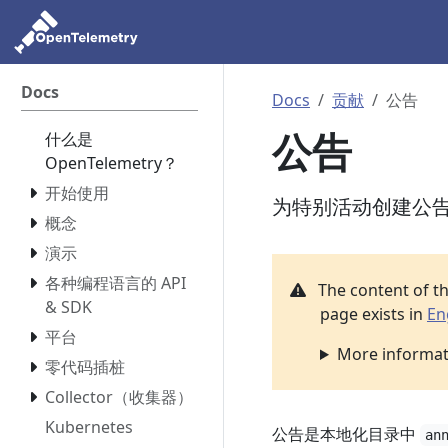
Docs
Docs
贡献
公告
公告
什么是
OpenTelemetry？
开始使用
为特别活动创建公
概念
演示
各种编程语言的 API
The content of t
& SDK
page exists in
En
平台
More informati
零代码插桩
Collector（收集器）
Kubernetes
公告是本地化目录中
an