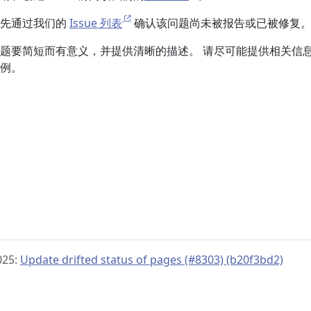
，请先通过我们的
Issue 列表
确认该问题尚未被报告或已被修复
时，标题要简短而有意义，并提供清晰的描述。 请尽可能提供相关信
例。
025:
Update drifted status of pages (#8303) (b20f3bd2)