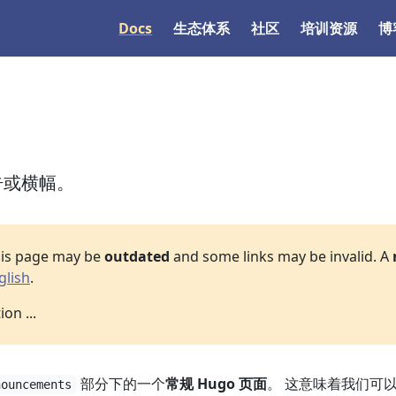
Docs
生态体系
社区
培训资源
博
告或横幅。
his page may be
outdated
and some links may be invalid. A
glish
.
on ...
部分下的一个
常规 Hugo 页面
。 这意味着我们可
nouncements