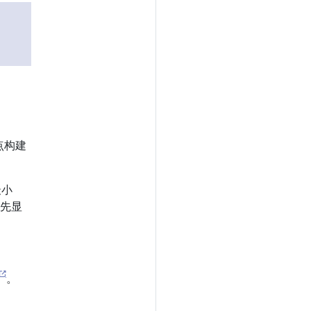
点构建
最小
优先显
。