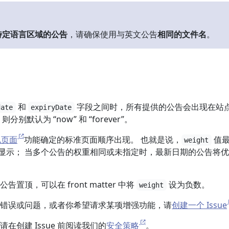
特定语言区域的公告
，请确保使用与英文公告
相同的文件名
。
和
字段之间时，所有提供的公告会出现在站
date
expiryDate
别默认为 “now” 和 “forever”。
规页面
功能确定的标准页面顺序出现。 也就是说，
值
weight
先显示； 当多个公告的权重相同或未指定时，最新日期的公告将
置顶，可以在 front matter 中将
设为负数。
weight
错误或问题，或者你希望请求某项增强功能，请
创建一个 Issue
在创建 Issue 前阅读我们的
安全策略
。