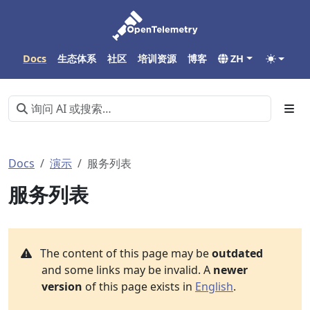
Docs
生态体系
社区
培训资源
博客
ZH
Docs
演示
服务列表
服务列表
The content of this page may be
outdated
and some links may be invalid. A
newer
version
of this page exists in
English
.