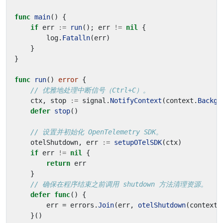
func
main
()
{
if
err
:=
run
();
err
!=
nil
{
log
.
Fatalln
(
err
)
}
}
func
run
()
error
{
// 优雅地处理中断信号（Ctrl+C）。
ctx
,
stop
:=
signal
.
NotifyContext
(
context
.
Backgr
defer
stop
()
// 设置并初始化 OpenTelemetry SDK。
otelShutdown
,
err
:=
setupOTelSDK
(
ctx
)
if
err
!=
nil
{
return
err
}
// 确保在程序结束之前调用 shutdown 方法清理资源。
defer
func
()
{
err
=
errors
.
Join
(
err
,
otelShutdown
(
context
.
}()