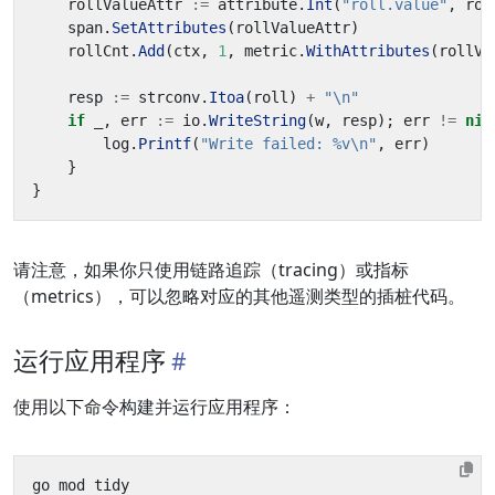
rollValueAttr
:=
attribute
.
Int
(
"roll.value"
,
rol
span
.
SetAttributes
(
rollValueAttr
)
rollCnt
.
Add
(
ctx
,
1
,
metric
.
WithAttributes
(
rollVa
resp
:=
strconv
.
Itoa
(
roll
)
+
"\n"
if
_
,
err
:=
io
.
WriteString
(
w
,
resp
);
err
!=
nil
log
.
Printf
(
"Write failed: %v\n"
,
err
)
}
}
请注意，如果你只使用链路追踪（tracing）或指标
（metrics），可以忽略对应的其他遥测类型的插桩代码。
运行应用程序
使用以下命令构建并运行应用程序：