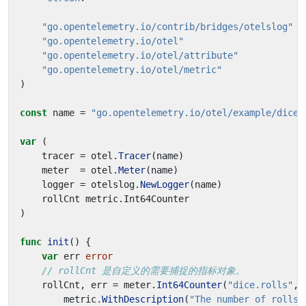
"go.opentelemetry.io/contrib/bridges/otelslog"
"go.opentelemetry.io/otel"
"go.opentelemetry.io/otel/attribute"
"go.opentelemetry.io/otel/metric"
)
const
name
=
"go.opentelemetry.io/otel/example/dice"
var
(
tracer
=
otel
.
Tracer
(
name
)
meter
=
otel
.
Meter
(
name
)
logger
=
otelslog
.
NewLogger
(
name
)
rollCnt
metric
.
Int64Counter
)
func
init
()
{
var
err
error
// rollCnt 是自定义的需要捕捉的指标对象。
rollCnt
,
err
=
meter
.
Int64Counter
(
"dice.rolls"
,
metric
.
WithDescription
(
"The number of rolls 