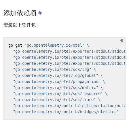
添加依赖项
安装以下软件包：
go get 
"go.opentelemetry.io/otel"
"go.opentelemetry.io/otel/exporters/stdout/stdoutm
"go.opentelemetry.io/otel/exporters/stdout/stdoutt
"go.opentelemetry.io/otel/exporters/stdout/stdoutl
"go.opentelemetry.io/otel/sdk/log"
"go.opentelemetry.io/otel/log/global"
"go.opentelemetry.io/otel/propagation"
"go.opentelemetry.io/otel/sdk/metric"
"go.opentelemetry.io/otel/sdk/resource"
"go.opentelemetry.io/otel/sdk/trace"
"go.opentelemetry.io/contrib/instrumentation/net/h
"go.opentelemetry.io/contrib/bridges/otelslog"