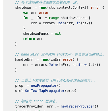
// 每个注册的清理函数仅会被调用一次。
shutdown
:=
func
(
ctx
context
.
Context
)
error
{
var
err
error
for
_
,
fn
:=
range
shutdownFuncs
{
err
=
errors
.
Join
(
err
,
fn
(
ctx
))
}
shutdownFuncs
=
nil
return
err
}
// handleErr 用户调用 shutdown 并合并返回的错误。
handleErr
:=
func
(
inErr
error
)
{
err
=
errors
.
Join
(
inErr
,
shutdown
(
ctx
))
}
// 设置上下文传播器（用于跨服务传递追踪信息）。
prop
:=
newPropagator
()
otel
.
SetTextMapPropagator
(
prop
)
// 初始化 trace 提供者。
tracerProvider
,
err
:=
newTracerProvider
()