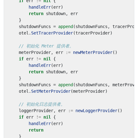
if
err
!=
nil
{
handleErr
(
err
)
return
shutdown
,
err
}
shutdownFuncs
=
append
(
shutdownFuncs
,
tracerProv
otel
.
SetTracerProvider
(
tracerProvider
)
// 初始化 Meter 提供者。
meterProvider
,
err
:=
newMeterProvider
()
if
err
!=
nil
{
handleErr
(
err
)
return
shutdown
,
err
}
shutdownFuncs
=
append
(
shutdownFuncs
,
meterProvi
otel
.
SetMeterProvider
(
meterProvider
)
// 初始化日志提供者。
loggerProvider
,
err
:=
newLoggerProvider
()
if
err
!=
nil
{
handleErr
(
err
)
return
}