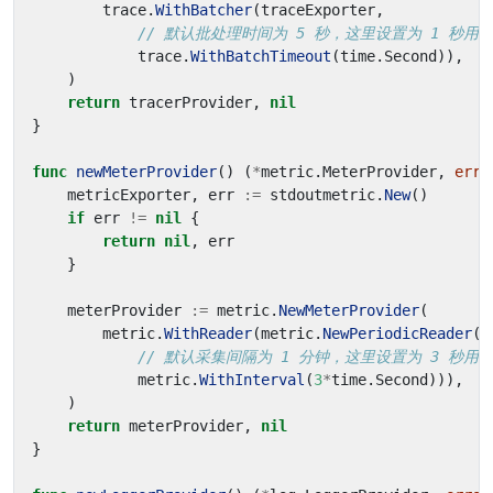
trace
.
WithBatcher
(
traceExporter
,
// 默认批处理时间为 5 秒，这里设置为 1 秒用
trace
.
WithBatchTimeout
(
time
.
Second
)),
)
return
tracerProvider
,
nil
}
func
newMeterProvider
()
(
*
metric
.
MeterProvider
,
erro
metricExporter
,
err
:=
stdoutmetric
.
New
()
if
err
!=
nil
{
return
nil
,
err
}
meterProvider
:=
metric
.
NewMeterProvider
(
metric
.
WithReader
(
metric
.
NewPeriodicReader
(
m
// 默认采集间隔为 1 分钟，这里设置为 3 秒用
metric
.
WithInterval
(
3
*
time
.
Second
))),
)
return
meterProvider
,
nil
}