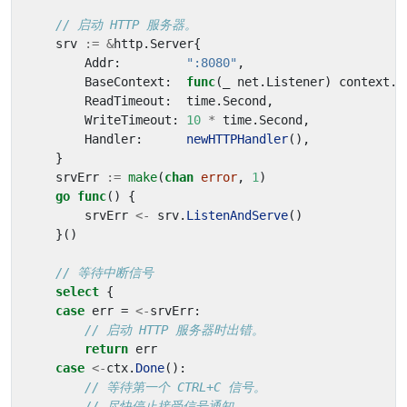
// 启动 HTTP 服务器。
srv
:=
&
http
.
Server
{
Addr
:
":8080"
,
BaseContext
:
func
(
_
net
.
Listener
)
context
.
C
ReadTimeout
:
time
.
Second
,
WriteTimeout
:
10
*
time
.
Second
,
Handler
:
newHTTPHandler
(),
}
srvErr
:=
make
(
chan
error
,
1
)
go
func
()
{
srvErr
<-
srv
.
ListenAndServe
()
}()
// 等待中断信号
select
{
case
err
=
<-
srvErr
:
// 启动 HTTP 服务器时出错。
return
err
case
<-
ctx
.
Done
():
// 等待第一个 CTRL+C 信号。
// 尽快停止接受信号通知。