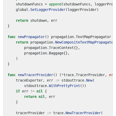
shutdownFuncs
=
append
(
shutdownFuncs
,
loggerProv
global
.
SetLoggerProvider
(
loggerProvider
)
return
shutdown
,
err
}
func
newPropagator
()
propagation
.
TextMapPropagator
{
return
propagation
.
NewCompositeTextMapPropagator
propagation
.
TraceContext
{},
propagation
.
Baggage
{},
)
}
func
newTracerProvider
()
(
*
trace
.
TracerProvider
,
err
traceExporter
,
err
:=
stdouttrace
.
New
(
stdouttrace
.
WithPrettyPrint
())
if
err
!=
nil
{
return
nil
,
err
}
tracerProvider
:=
trace
.
NewTracerProvider
(