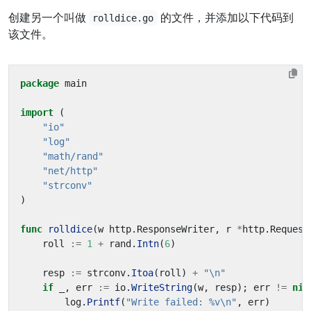
创建另一个叫做
的文件，并添加以下代码到
rolldice.go
该文件。
package
main
import
(
"io"
"log"
"math/rand"
"net/http"
"strconv"
)
func
rolldice
(
w
http
.
ResponseWriter
,
r
*
http
.
Request
roll
:=
1
+
rand
.
Intn
(
6
)
resp
:=
strconv
.
Itoa
(
roll
)
+
"\n"
if
_
,
err
:=
io
.
WriteString
(
w
,
resp
);
err
!=
nil
log
.
Printf
(
"Write failed: %v\n"
,
err
)