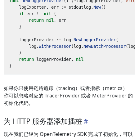
func
newLoggerProvider
()
(
*
log
.
LoggerProvider
,
error
logExporter
,
err
:=
stdoutlog
.
New
()
if
err
!=
nil
{
return
nil
,
err
}
loggerProvider
:=
log
.
NewLoggerProvider
(
log
.
WithProcessor
(
log
.
NewBatchProcessor
(
logE
)
return
loggerProvider
,
nil
}
如果你只使用链路追踪（tracing）或者指标（metrics），
你可以忽略对应的 TracerProvider 或者 MeterProvider 的
初始化代码。
为 HTTP 服务器添加插桩
现在我们已经为 OpenTelemetry SDK 完成了初始化，可以