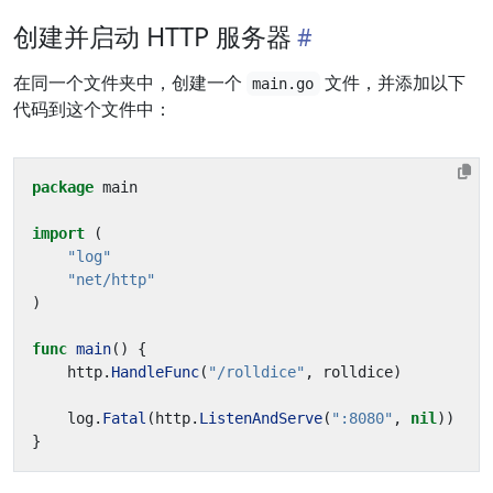
创建并启动 HTTP 服务器
在同一个文件夹中，创建一个
文件，并添加以下
main.go
代码到这个文件中：
package
main
import
(
"log"
"net/http"
)
func
main
()
{
http
.
HandleFunc
(
"/rolldice"
,
rolldice
)
log
.
Fatal
(
http
.
ListenAndServe
(
":8080"
,
nil
))
}