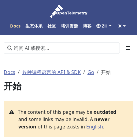
Docs
生态体系
社区
培训资源
博客
ZH
Docs
各种编程语言的 API & SDK
Go
开始
开始
The content of this page may be
outdated
and some links may be invalid. A
newer
version
of this page exists in
English
.