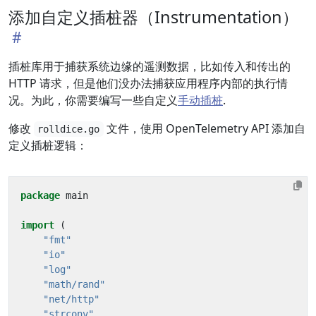
添加自定义插桩器（Instrumentation）
插桩库用于捕获系统边缘的遥测数据，比如传入和传出的
HTTP 请求，但是他们没办法捕获应用程序内部的执行情
况。为此，你需要编写一些自定义
手动插桩
.
修改
文件，使用 OpenTelemetry API 添加自
rolldice.go
定义插桩逻辑：
package
main
import
(
"fmt"
"io"
"log"
"math/rand"
"net/http"
"strconv"