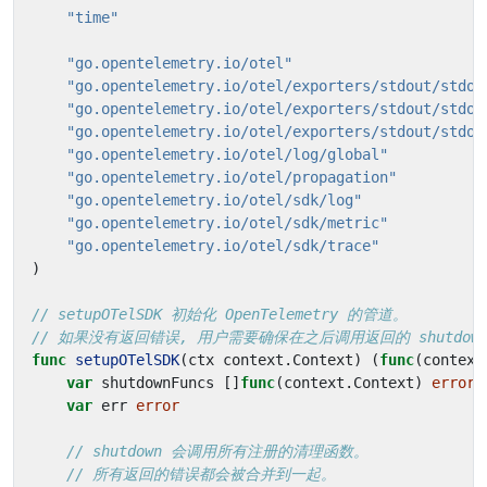
"time"
"go.opentelemetry.io/otel"
"go.opentelemetry.io/otel/exporters/stdout/stdou
"go.opentelemetry.io/otel/exporters/stdout/stdou
"go.opentelemetry.io/otel/exporters/stdout/stdou
"go.opentelemetry.io/otel/log/global"
"go.opentelemetry.io/otel/propagation"
"go.opentelemetry.io/otel/sdk/log"
"go.opentelemetry.io/otel/sdk/metric"
"go.opentelemetry.io/otel/sdk/trace"
)
// setupOTelSDK 初始化 OpenTelemetry 的管道。
// 如果没有返回错误, 用户需要确保在之后调用返回的 shutdow
func
setupOTelSDK
(
ctx
context
.
Context
)
(
func
(
context
var
shutdownFuncs
[]
func
(
context
.
Context
)
error
var
err
error
// shutdown 会调用所有注册的清理函数。
// 所有返回的错误都会被合并到一起。