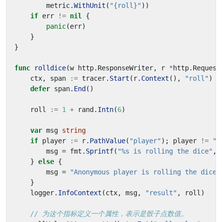
metric
.
WithUnit
(
"{roll}"
))
if
err
!=
nil
{
panic
(
err
)
}
}
func
rolldice
(
w
http
.
ResponseWriter
,
r
*
http
.
Request
ctx
,
span
:=
tracer
.
Start
(
r
.
Context
(),
"roll"
)
defer
span
.
End
()
roll
:=
1
+
rand
.
Intn
(
6
)
var
msg
string
if
player
:=
r
.
PathValue
(
"player"
);
player
!=
""
msg
=
fmt
.
Sprintf
(
"%s is rolling the dice"
,
}
else
{
msg
=
"Anonymous player is rolling the dice"
}
logger
.
InfoContext
(
ctx
,
msg
,
"result"
,
roll
)
// 为这个指标定义一个属性，表示是骰子点数值。