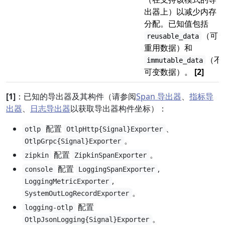
出器上）以减少内存
分配。已知值包括
（可
reusable_data
重用数据）和
（不
immutable_data
可变数据）。
[2]
[1]
：已知的导出器及其构件（请参阅
Span 导出器
、
指标导
出器
、
日志导出器
以获取导出器构件坐标）：
配置
、
otlp
OtlpHttp{Signal}Exporter
。
OtlpGrpc{Signal}Exporter
配置
。
zipkin
ZipkinSpanExporter
配置
,
console
LoggingSpanExporter
,
LoggingMetricExporter
。
SystemOutLogRecordExporter
配置
logging-otlp
。
OtlpJsonLogging{Signal}Exporter