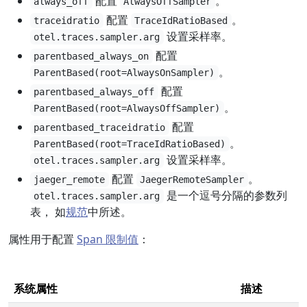
配置
。
always_off
AlwaysOffSampler
配置
。
traceidratio
TraceIdRatioBased
设置采样率。
otel.traces.sampler.arg
配置
parentbased_always_on
。
ParentBased(root=AlwaysOnSampler)
配置
parentbased_always_off
。
ParentBased(root=AlwaysOffSampler)
配置
parentbased_traceidratio
。
ParentBased(root=TraceIdRatioBased)
设置采样率。
otel.traces.sampler.arg
配置
。
jaeger_remote
JaegerRemoteSampler
是一个逗号分隔的参数列
otel.traces.sampler.arg
表， 如
规范
中所述。
属性用于配置
Span 限制值
：
系统属性
描述