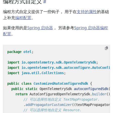
编程方式自定义
编程方式自定义提供了一些钩子， 用于在
支持的属性
的基础
上补充
编程配置
。
如果使用的是
Spring 启动器
， 另请参考
Spring 启动器编程
配置
。
package
otel
;
import
io.opentelemetry.sdk.OpenTelemetrySdk
;
import
io.opentelemetry.sdk.autoconfigure.AutoConfig
import
java.util.Collections
;
public
class
CustomizedAutoConfiguredSdk
{
public
static
OpenTelemetrySdk
autoconfiguredSdk
()
return
AutoConfiguredOpenTelemetrySdk
.
builder
()
// 可以选择性地自定义 TextMapPropagator.
.
addPropagatorCustomizer
((
textMapPropagator
,
// 可以选择性地自定义 Resource.