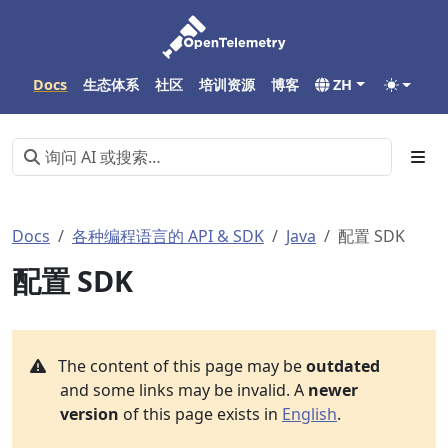
Docs
生态体系
社区
培训资源
博客
ZH
Docs
各种编程语言的 API & SDK
Java
配置 SDK
配置 SDK
The content of this page may be
outdated
and some links may be invalid. A
newer
version
of this page exists in
English
.