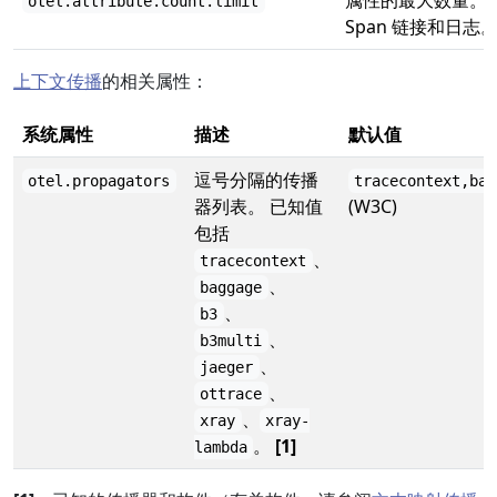
属性的最大数量。适用
otel.attribute.count.limit
Span 链接和日志
上下文传播
的相关属性：
系统属性
描述
默认值
逗号分隔的传播
otel.propagators
tracecontext,bag
器列表。 已知值
(W3C)
包括
、
tracecontext
、
baggage
、
b3
、
b3multi
、
jaeger
、
ottrace
、
xray
xray-
。
[1]
lambda