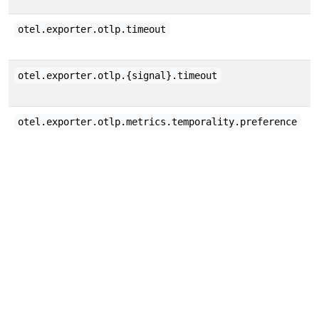
otel.exporter.otlp.timeout
otel.exporter.otlp.{signal}.timeout
otel.exporter.otlp.metrics.temporality.preference