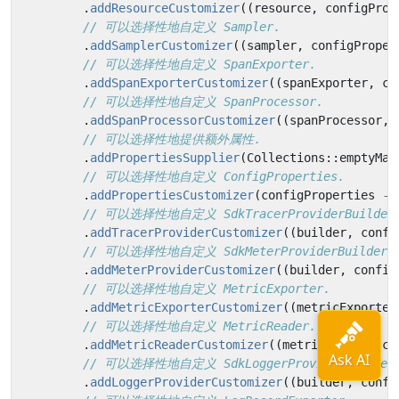
.
addResourceCustomizer
((
resource
,
configProp
// 可以选择性地自定义 Sampler.
.
addSamplerCustomizer
((
sampler
,
configProper
// 可以选择性地自定义 SpanExporter.
.
addSpanExporterCustomizer
((
spanExporter
,
co
// 可以选择性地自定义 SpanProcessor.
.
addSpanProcessorCustomizer
((
spanProcessor
,
// 可以选择性地提供额外属性.
.
addPropertiesSupplier
(
Collections
::
emptyMap
// 可以选择性地自定义 ConfigProperties.
.
addPropertiesCustomizer
(
configProperties
->
// 可以选择性地自定义 SdkTracerProviderBuilder
.
addTracerProviderCustomizer
((
builder
,
confi
// 可以选择性地自定义 SdkMeterProviderBuilder.
.
addMeterProviderCustomizer
((
builder
,
config
// 可以选择性地自定义 MetricExporter.
.
addMetricExporterCustomizer
((
metricExporter
// 可以选择性地自定义 MetricReader.
.
addMetricReaderCustomizer
((
metricReader
,
co
// 可以选择性地自定义 SdkLoggerProviderBuilder
.
addLoggerProviderCustomizer
((
builder
,
confi