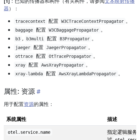
[1]
：已知的传播器和构件（有关构件，请参阅
文本映射传播
器
）：
配置
。
tracecontext
W3CTraceContextPropagator
配置
。
baggage
W3CBaggagePropagator
,
配置
。
b3
b3multi
B3Propagator
配置
。
jaeger
JaegerPropagator
配置
。
ottrace
OtTracePropagator
配置
。
xray
AwsXrayPropagator
配置
。
xray-lambda
AwsXrayLambdaPropagator
属性: 资源
用于配置
资源
的属性：
系统属性
描述
指定逻辑服务
otel.service.name
过
otel.reso