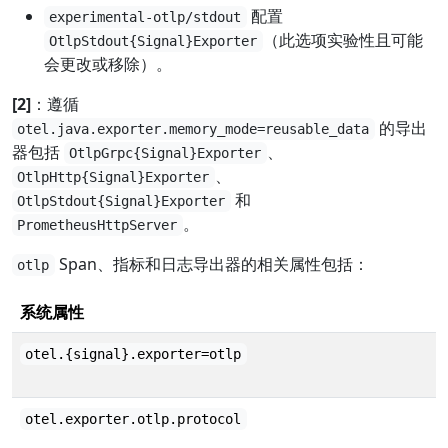
配置
experimental-otlp/stdout
（此选项实验性且可能
OtlpStdout{Signal}Exporter
会更改或移除）。
[2]
：遵循
的导出
otel.java.exporter.memory_mode=reusable_data
器包括
、
OtlpGrpc{Signal}Exporter
、
OtlpHttp{Signal}Exporter
和
OtlpStdout{Signal}Exporter
。
PrometheusHttpServer
Span、指标和日志导出器的相关属性包括：
otlp
系统属性
otel.{signal}.exporter=otlp
otel.exporter.otlp.protocol