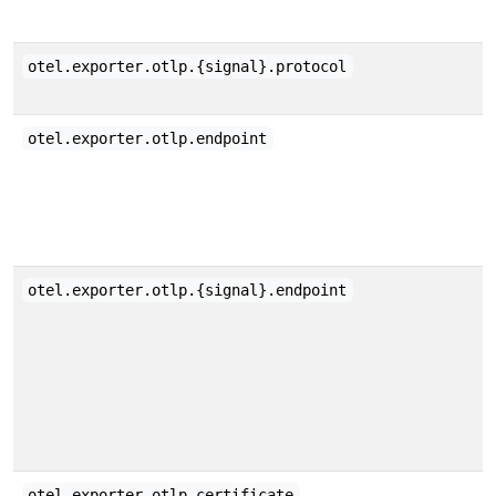
otel.exporter.otlp.{signal}.protocol
otel.exporter.otlp.endpoint
otel.exporter.otlp.{signal}.endpoint
otel.exporter.otlp.certificate