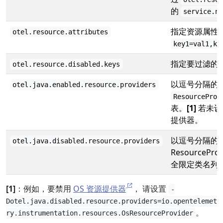
的
service.n
指定资源属性
otel.resource.attributes
key1=val1,ke
指定要过滤的
otel.resource.disabled.keys
以逗号分隔的
otel.java.enabled.resource.providers
ResourceProv
表。
[1]
若未设
提供器。
以逗号分隔的
otel.java.disabled.resource.providers
ResourceP
全限定类名列
[1]
：例如，要禁用
OS 资源提供器
， 请设置
-
Dotel.java.disabled.resource.providers=io.opentelemet
。
ry.instrumentation.resources.OsResourceProvider