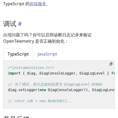
TypeScript 的
前端服务
。
调试
出现问题了吗？你可以启用诊断日志记录来验证
OpenTelemetry 是否正确初始化：
TypeScript
JavaScript
/*instrumentation.ts*/
import
{
diag
,
DiagConsoleLogger
,
DiagLogLevel
}
fro
diag
.
setLogger
(
new
DiagConsoleLogger
(),
DiagLogLevel