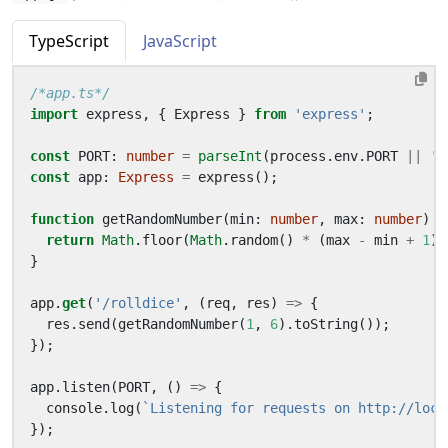
TypeScript
JavaScript
/*app.ts*/
import
express
,
{
Express
}
from
'express'
;
const
PORT
: 
number
=
parseInt
(
process
.
env
.
PORT
||
'8
const
app
: 
Express
=
express
();
function
getRandomNumber
(
min
: 
number
,
max
: 
number
)
{
return
Math
.
floor
(
Math
.
random
()
*
(
max
-
min
+
1
)
}
app
.
get
(
'/rolldice'
,
(
req
,
res
)
=>
{
res
.
send
(
getRandomNumber
(
1
,
6
).
toString
());
});
app
.
listen
(
PORT
,
()
=>
{
console
.
log
(
`Listening for requests on http://loca
});