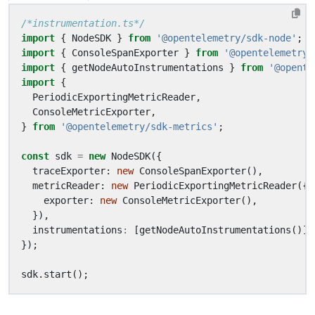
/*instrumentation.ts*/
import
{
NodeSDK
}
from
'@opentelemetry/sdk-node'
;
import
{
ConsoleSpanExporter
}
from
'@opentelemetry/
import
{
getNodeAutoInstrumentations
}
from
'@opente
import
{
PeriodicExportingMetricReader
,
ConsoleMetricExporter
,
}
from
'@opentelemetry/sdk-metrics'
;
const
sdk
=
new
NodeSDK
({
traceExporter
: 
new
ConsoleSpanExporter
(),
metricReader
: 
new
PeriodicExportingMetricReader
({
exporter
: 
new
ConsoleMetricExporter
(),
}),
instrumentations
:
[
getNodeAutoInstrumentations
()],
});
sdk
.
start
();