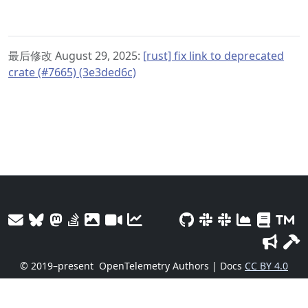
最后修改 August 29, 2025:
[rust] fix link to deprecated
crate (#7665) (3e3ded6c)
© 2019–present
OpenTelemetry Authors | Docs
CC BY 4.0