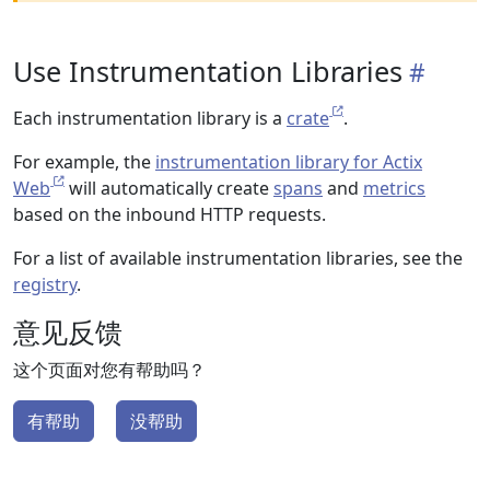
Use Instrumentation Libraries
Each instrumentation library is a
crate
.
For example, the
instrumentation library for Actix
Web
will automatically create
spans
and
metrics
based on the inbound HTTP requests.
For a list of available instrumentation libraries, see the
registry
.
意见反馈
这个页面对您有帮助吗？
有帮助
没帮助