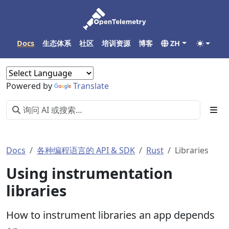
Docs
生态体系
社区
培训资源
博客
ZH
Powered by
Translate
Docs
各种编程语言的 API & SDK
Rust
Libraries
Using instrumentation
libraries
How to instrument libraries an app depends