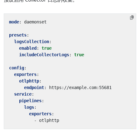
mode
:
daemonset
presets
:
logsCollection
:
enabled
:
true
includeCollectorLogs
:
true
config
:
exporters
:
otlphttp
:
endpoint
:
https://example.com:55681
service
:
pipelines
:
logs
:
exporters
:
- 
otlphttp