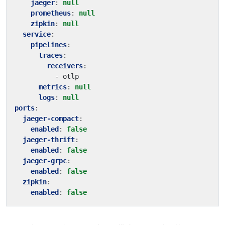
jaeger
:
null
prometheus
:
null
zipkin
:
null
service
:
pipelines
:
traces
:
receivers
:
- 
otlp
metrics
:
null
logs
:
null
ports
:
jaeger-compact
:
enabled
:
false
jaeger-thrift
:
enabled
:
false
jaeger-grpc
:
enabled
:
false
zipkin
:
enabled
:
false