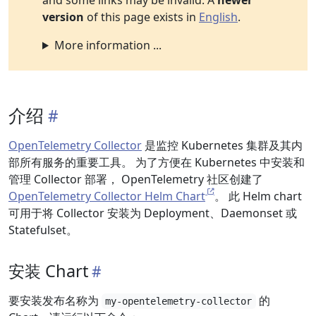
and some links may be invalid. A
newer
version
of this page exists in
English
.
More information ...
介绍
OpenTelemetry Collector
是监控 Kubernetes 集群及其内
部所有服务的重要工具。 为了方便在 Kubernetes 中安装和
管理 Collector 部署， OpenTelemetry 社区创建了
OpenTelemetry Collector Helm Chart
。 此 Helm chart
可用于将 Collector 安装为 Deployment、Daemonset 或
Statefulset。
安装 Chart
要安装发布名称为
的
my-opentelemetry-collector