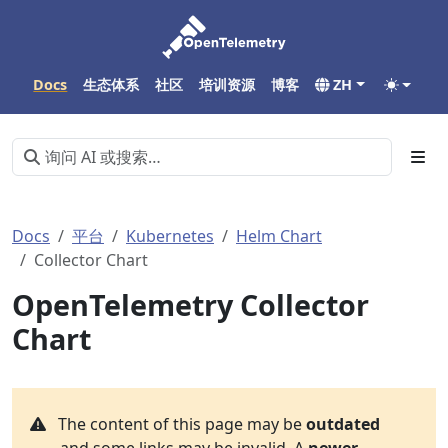
Docs
生态体系
社区
培训资源
博客
ZH
Docs
平台
Kubernetes
Helm Chart
Collector Chart
OpenTelemetry Collector
Chart
The content of this page may be
outdated