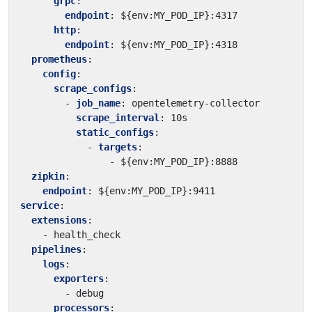
grpc
:
endpoint
:
${env:MY_POD_IP}:4317
http
:
endpoint
:
${env:MY_POD_IP}:4318
prometheus
:
config
:
scrape_configs
:
- 
job_name
:
opentelemetry-collector
scrape_interval
:
10s
static_configs
:
- 
targets
:
- 
${env:MY_POD_IP}:8888
zipkin
:
endpoint
:
${env:MY_POD_IP}:9411
service
:
extensions
:
- 
health_check
pipelines
:
logs
:
exporters
:
- 
debug
processors
: