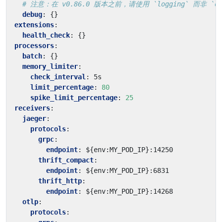
# 注意：在 v0.86.0 版本之前，请使用 `logging` 而非 `de
debug
:
{}
extensions
:
health_check
:
{}
processors
:
batch
:
{}
memory_limiter
:
check_interval
:
5s
limit_percentage
:
80
spike_limit_percentage
:
25
receivers
:
jaeger
:
protocols
:
grpc
:
endpoint
:
${env:MY_POD_IP}:14250
thrift_compact
:
endpoint
:
${env:MY_POD_IP}:6831
thrift_http
:
endpoint
:
${env:MY_POD_IP}:14268
otlp
:
protocols
: