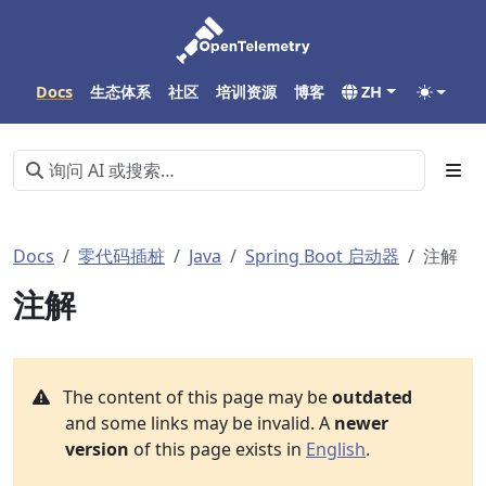
Docs
生态体系
社区
培训资源
博客
ZH
Docs
零代码插桩
Java
Spring Boot 启动器
注解
注解
The content of this page may be
outdated
and some links may be invalid. A
newer
version
of this page exists in
English
.