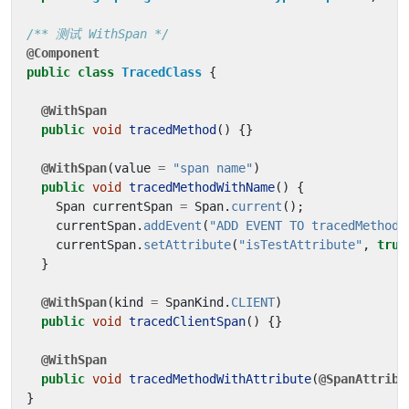
/** 测试 WithSpan */
@Component
public
class
TracedClass
{
@WithSpan
public
void
tracedMethod
()
{}
@WithSpan
(
value
=
"span name"
)
public
void
tracedMethodWithName
()
{
Span
currentSpan
=
Span
.
current
();
currentSpan
.
addEvent
(
"ADD EVENT TO tracedMethodW
currentSpan
.
setAttribute
(
"isTestAttribute"
,
true
}
@WithSpan
(
kind
=
SpanKind
.
CLIENT
)
public
void
tracedClientSpan
()
{}
@WithSpan
public
void
tracedMethodWithAttribute
(
@SpanAttribu
}