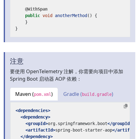
@WithSpan
public
void
anotherMethod
()
{
}
}
注意
要使用 OpenTelemetry 注解，你需要向项目中添加
Spring Boot 启动器 AOP 依赖：
Maven (
)
Gradle (
)
pom.xml
build.gradle
<dependencies>
<dependency>
<groupId>
org.springframework.boot
</groupId>
<artifactId>
spring-boot-starter-aop
</artifact
</dependency>